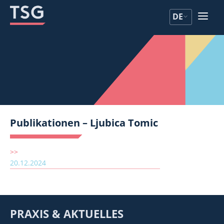
Zum
Zum
DE
Inhalt
Inhalt
Publikationen – Ljubica Tomic
>>
20.12.2024
PRAXIS & АKTUELLES