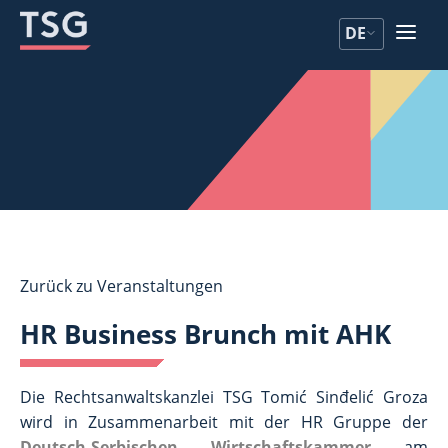
Zum
Zum
DE
Inhalt
Inhalt
Zurück zu Veranstaltungen
HR Business Brunch mit AHK
Die Rechtsanwaltskanzlei TSG Tomić Sinđelić Groza
wird in Zusammenarbeit mit der HR Gruppe der
Deutsch-Serbischen Wirtschaftskammer
am