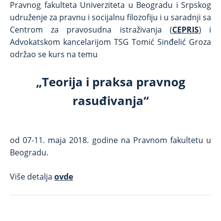
Pravnog fakulteta Univerziteta u Beogradu i Srpskog
udruženje za pravnu i socijalnu filozofiju i u saradnji sa
Centrom za pravosudna istraživanja (
CEPRIS
) i
Advokatskom kancelarijom TSG Tomić Sinđelić Groza
održao se kurs na temu
„Teorija i praksa pravnog
rasuđivanja“
od 07-11. maja 2018. godine na Pravnom fakultetu u
Beogradu.
Više detalja
ovde