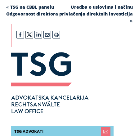
«
TSG na CBBL panelu
Uredba o uslovima i načinu
Odgovornost direktora
privlačenja direktnih investicija
»
TSG ADVOKATI