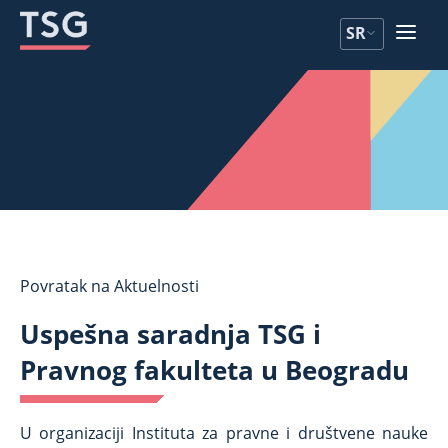
Pređite
Pređite
SR
na
na
sadržaj
sadržaj
Povratak na Aktuelnosti
Uspešna saradnja TSG i
Pravnog fakulteta u Beogradu
U organizaciji Instituta za pravne i društvene nauke