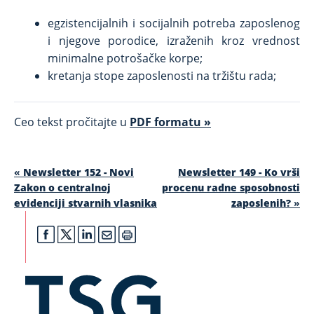
egzistencijalnih i socijalnih potreba zaposlenog
i njegove porodice, izraženih kroz vrednost
minimalne potrošačke korpe;
kretanja stope zaposlenosti na tržištu rada;
Ceo tekst pročitajte u
PDF formatu »
«
Newsletter 152 - Novi
Newsletter 149 - Ko vrši
Zakon o centralnoj
procenu radne sposobnosti
evidenciji stvarnih vlasnika
zaposlenih?
»