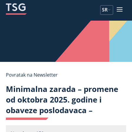
Pređite
Pređite
SR
na
na
sadržaj
sadržaj
Povratak na Newsletter
Minimalna zarada – promene
od oktobra 2025. godine i
obaveze poslodavaca –