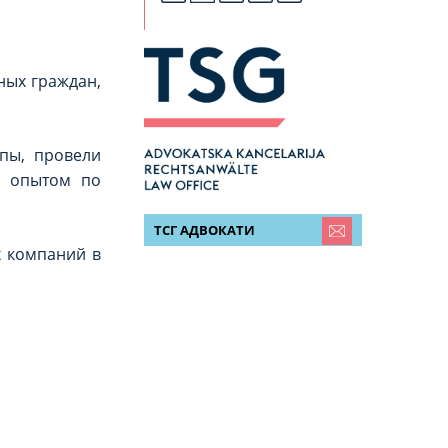
ных граждан,
ппы, провели
м опытом по
ТСГ АДВОКАТИ
х компаний в