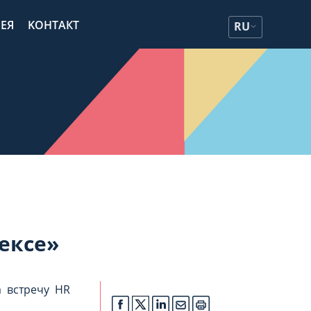
ЕЯ
KОНТАКТ
RU
ексе»
а встречу HR