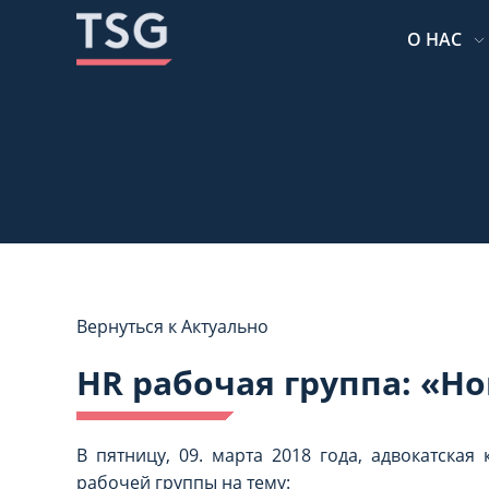
Перейдите
Перейдите
к
к
О НАС
содержанию
содержанию
Вернуться к Актуально
HR рабочая группа: «Н
В пятницу, 09. марта 2018 года, адвокатска
рабочей группы на тему: