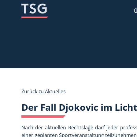
Zum
Zum
Inhalt
Inhalt
Ü
Zurück zu Aktuelles
Der Fall Djokovic im Lich
Nach der aktuellen Rechtslage darf jeder profes
einer geplanten Sportveranstaltung teilzunehmen