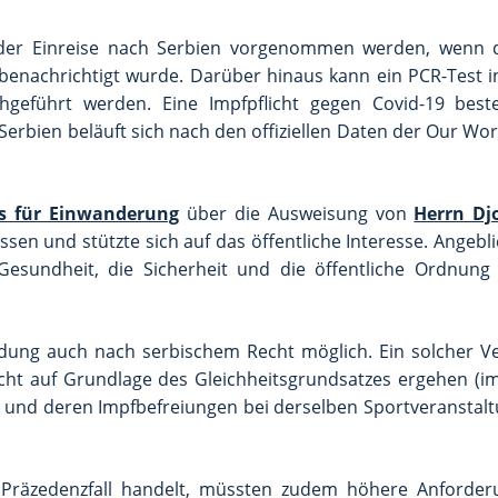
i der Einreise nach Serbien vorgenommen werden, wenn
enachrichtigt wurde. Darüber hinaus kann ein PCR-Test i
hgeführt werden. Eine Impfpflicht gegen Covid-19 best
erbien beläuft sich nach den offiziellen Daten der Our Wor
rs für Einwanderung
über die Ausweisung von
Herrn Dj
sen und stützte sich auf das öffentliche Interesse. Angebl
sundheit, die Sicherheit und die öffentliche Ordnung 
idung auch nach serbischem Recht möglich. Ein solcher V
t auf Grundlage des Gleichheitsgrundsatzes ergehen (im
n und deren Impfbefreiungen bei derselben Sportveranstalt
 Präzedenzfall handelt, müssten zudem höhere Anforder