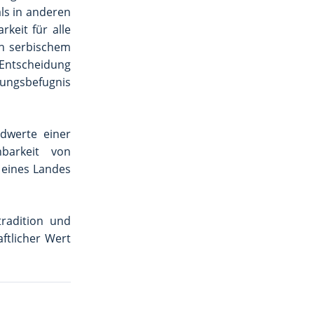
ls in anderen
keit für alle
ch serbischem
 Entscheidung
ungsbefugnis
ndwerte einer
hbarkeit von
 eines Landes
tradition und
aftlicher Wert