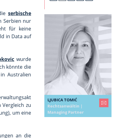
 die
serbische
n Serbien nur
eht für keine
ld in Data auf
okovic
wurde
ich könnte die
in Australien
erwaltungsakt
LJUBICA TOMIĆ
 Vergleich zu
Rechtsanwältin |
ung), um eine
Managing Partner
ungen an die