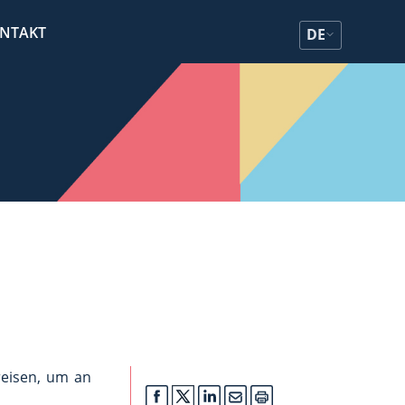
NTAKT
DE
reisen, um an