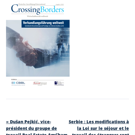
«
Dušan Pejkić, vice-
Serbie : Les modifications à
président du groupe de
la Loi sur le séjour et le
travail Real Estate AmCham
travail des étrangers sont