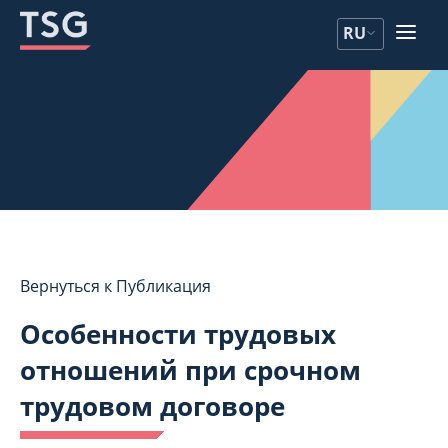
Перейдите
Перейдите
RU
к
к
содержанию
содержанию
Вернуться к Публикация
Особенности трудовых
отношений при срочном
трудовом договоре