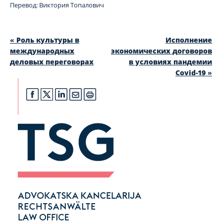
Перевод: Виктория Топалович
«
Роль культуры в
Исполнение
международных
экономических договоров
деловых переговорах
в условиях пандемии
Сovid-19
»