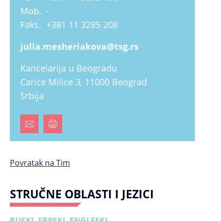
Mob.
-
Faks.
+381 11 3285 208
julia.mesheriakova@tsg.rs
Kancelarija u Beogradu
Carice Milice 3, 11000 Beograd
Srbija
Povratak na Tim
STRUČNE OBLASTI I JEZICI
RUSKI, SRPSKI, ENGLESKI