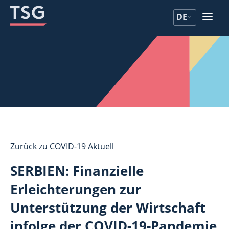
Zum
Zum
DE
Inhalt
Inhalt
Zurück zu COVID-19 Aktuell
SERBIEN: Finanzielle
Erleichterungen zur
Unterstützung der Wirtschaft
infolge der COVID-19-Pandemie